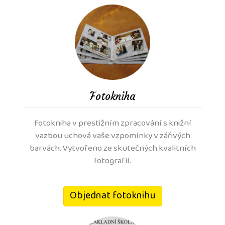
Je důležité nahrát fotku správně
orientovanou.
Nabízené produkty jsou určené většinou
fotografie
orientované na výšku.
Náh
Fotokniha
foto je pouze ilustační.
Fotokniha v prestižním zpracování s knižní
vazbou uchová vaše vzpomínky v zářivých
barvách. Vytvořeno ze skutečných kvalitních
fotografií.
Objednat fotoknihu